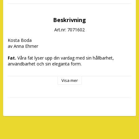
Beskrivning
Art.nr: 7071602
Kosta Boda

av Anna Ehrner

Fat.
 Våra fat lyser upp din vardag med sin hållbarhet, 
användbarhet och sin eleganta form.

- Unik skandinavisk design.

Visa mer
- Tål maskindisk.
