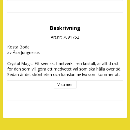
Beskrivning
Art.nr: 7091752
Kosta Boda

av Åsa Jungnelius

Crystal Magic: Ett svenskt hantverk i ren kristall, är alltid rätt 
för den som vill göra ett medvetet val som ska hålla över tid. 
Sedan är det skönheten och känslan av lyx som kommer att 
göra ’Crystal Magic’ till en framtida klassiker.

Visa mer
Varje glas är utformat för att kännas rätt i era olika 
sammanhang. De rundade, generöst mjuka formerna, 
glasets sköna tyngd och det tvinnade benets spiral förhöjer 
den taktila upplevelsen. De svepande virvlarna och den 
optiska effekten i glaset såväl som ljuset som bryts i 
kristallen ger en visuell förnimmelse av det skickliga 
hantverket bakom produkten. 
