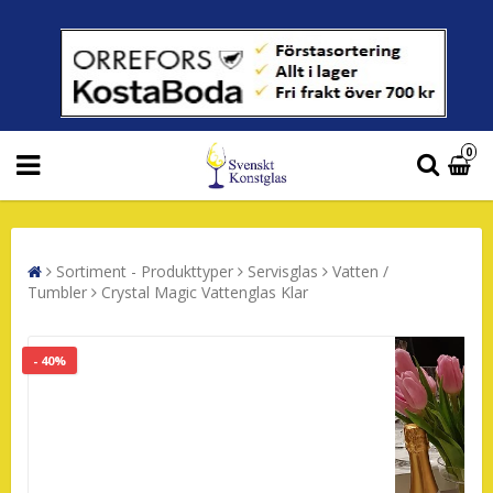
0
Sortiment - Produkttyper
Servisglas
Vatten /
Tumbler
Crystal Magic Vattenglas Klar
- 40%