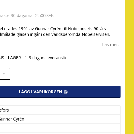
2 500 SEK
enaste 30 dagarna
l ritades 1991 av Gunnar Cyrén till Nobelprisets 90-års
dmålade glasen ingår i den världsberömda Nobelservisen.
Läs mer...
S I LAGER - 1-3 dagars leveranstid
+
LÄGG I VARUKORGEN
efors
Gunnar Cyrén