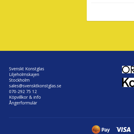
Svenskt Konstglas
Liljeholmskajen
Stockholm
sales@svensktkonstglas.se
070-292 75 12
Köpvillkor & info
Ångerformulär