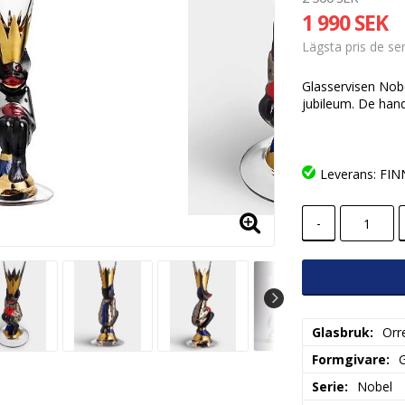
1 990 SEK
Lägsta pris de s
Glasservisen Nobe
jubileum. De han
Leverans:
FINN
-
Glasbruk
Orr
Formgivare
Serie
Nobel