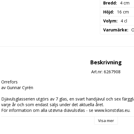
Bredd
4 cm
Höjd
16 cm
Volym
4 cl
Varumärke
O
Beskrivning
Art.nr: 6267908
Orrefors 

av Gunnar Cyrén

Djävulsglasserien utgörs av 7 glas, en svart handjävul och sex färgg
varje år och som endast säljs under det aktuella året.

För information om alla utgivna djävulsglas - se www.konstglas.eu.
Visa mer