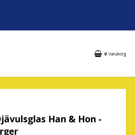
0
Varukorg
jävulsglas Han & Hon -
ärger