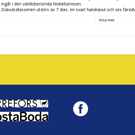
ingår i den världsberömda Nobelservisen. 

Djävulsglasserien utgörs av 7 glas, en svart handjävul och sex färgg
varje år och som endast säljs under det aktuella året.

Visa mer
För information om alla utgivna djävulsglas - se www.konstglas.eu.

I detta paket ingår den svarta handjävulen och en färgglad h