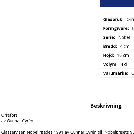
Glasbruk
Orr
Formgivare
Serie
Nobel
Bredd
4 cm
Höjd
16 cm
Volym
4 cl
Varumärke
O
Beskrivning
Orrefors 

av Gunnar Cyrén

Glasservisen Nobel ritades 1991 av Gunnar Cyrén till  Nobelprisets 