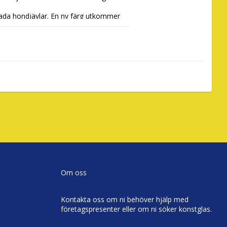
lada hondjävlar. En ny färg utkommer 
ondjävul.
Om oss
Kontakta oss om ni behöver hjälp med
företagspresenter eller om ni söker konstglas.