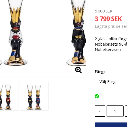
5 000 SEK
3 799 SEK
Lägsta pris de s
2 glas i olika fär
Nobelprisets 90-
Nobelservisen.
Färg:
-