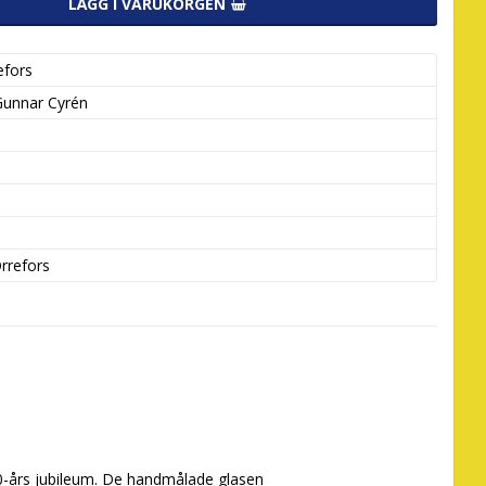
LÄGG I VARUKORGEN
efors
Gunnar Cyrén
rrefors
90-års jubileum. De handmålade glasen 