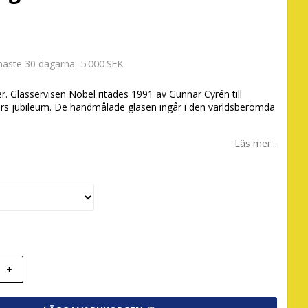
5 000 SEK
enaste 30 dagarna
ger. Glasservisen Nobel ritades 1991 av Gunnar Cyrén till
års jubileum. De handmålade glasen ingår i den världsberömda
Läs mer...
+