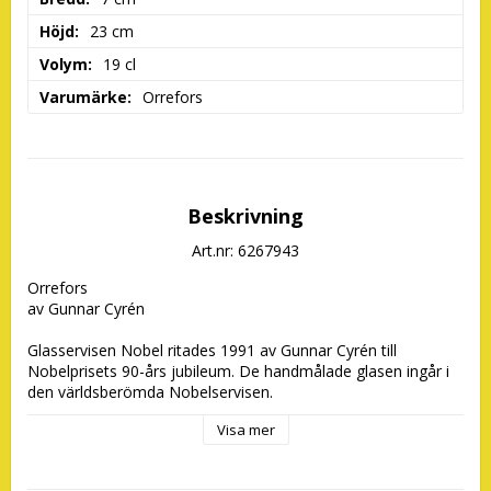
Höjd
23 cm
Volym
19 cl
Varumärke
Orrefors
Beskrivning
Art.nr: 6267943
Orrefors 

av Gunnar Cyrén

Glasservisen Nobel ritades 1991 av Gunnar Cyrén till  
Nobelprisets 90-års jubileum. De handmålade glasen ingår i 
den världsberömda Nobelservisen. 

Visa mer
För mer information om alla utgivna djävulsglas - se 