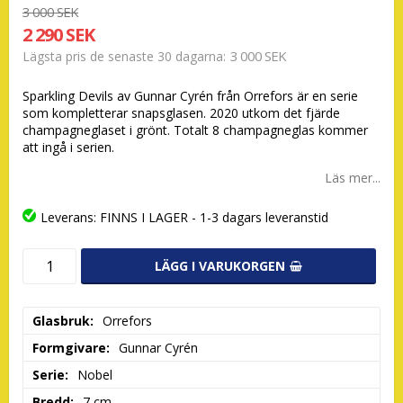
3 000 SEK
2 290 SEK
3 000 SEK
Lägsta pris de senaste 30 dagarna
Sparkling Devils av Gunnar Cyrén från Orrefors är en serie
som kompletterar snapsglasen. 2020 utkom det fjärde
champagneglaset i grönt. Totalt 8 champagneglas kommer
att ingå i serien.
Läs mer...
Leverans:
FINNS I LAGER - 1-3 dagars leveranstid
LÄGG I VARUKORGEN
Glasbruk
Orrefors
Formgivare
Gunnar Cyrén
Serie
Nobel
Bredd
7 cm