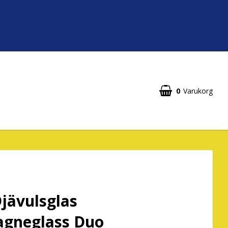
0
Varukorg
jävulsglas
gneglass Duo