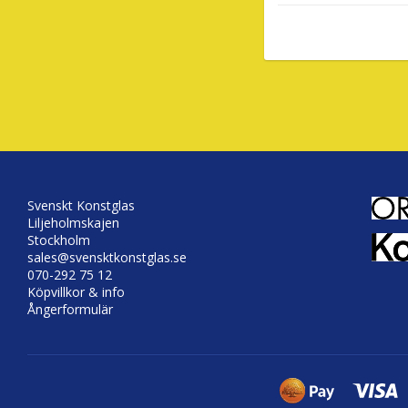
Svenskt Konstglas
Liljeholmskajen
Stockholm
sales@svensktkonstglas.se
070-292 75 12
Köpvillkor & info
Ångerformulär