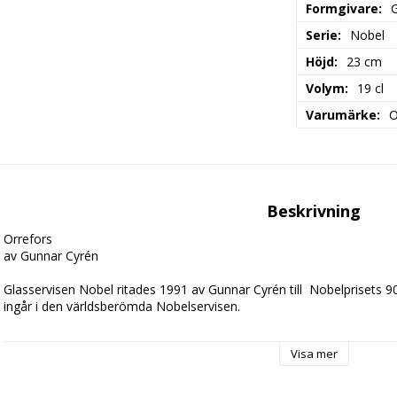
Formgivare
Serie
Nobel
Höjd
23 cm
Volym
19 cl
Varumärke
O
Beskrivning
Orrefors 

av Gunnar Cyrén

Glasservisen Nobel ritades 1991 av Gunnar Cyrén till  Nobelprisets 
ingår i den världsberömda Nobelservisen. 

Visa mer