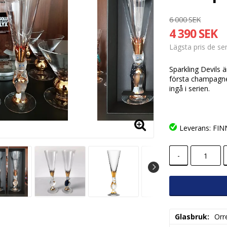
6 000 SEK
4 390 SEK
Lägsta pris de s
Sparkling Devils 
första champagne
ingå i serien.
Leverans:
FINN
-
Glasbruk
Orr