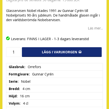
Glasservisen Nobel ritades 1991 av Gunnar Cyrén till
Nobelprisets 90-års jubileum. De handmålade glasen ingår i
den världsberömda Nobelservisen.
Läs mer...
Leverans:
FINNS I LAGER - 1-3 dagars leveranstid
LÄGG I VARUKORGEN
Glasbruk
Orrefors
Formgivare
Gunnar Cyrén
Serie
Nobel
Bredd
4 cm
Höjd
16 cm
Volym
4 cl