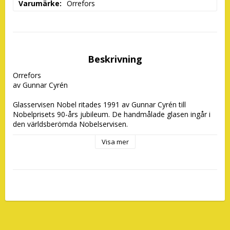
Varumärke
Orrefors
Beskrivning
Orrefors 

av Gunnar Cyrén

Glasservisen Nobel ritades 1991 av Gunnar Cyrén till  
Nobelprisets 90-års jubileum. De handmålade glasen ingår i 
den världsberömda Nobelservisen. 

Djävulsglasserien utgörs av 7 glas, en svart handjävul och 
Visa mer
sex färgglada hondjävlar. En ny färg utkommer varje år och 
som endast säljs under det aktuella året.

För information om alla utgivna djävulsglas - se 
www.konstglas.eu.

I 6-packet ingår följande glas:
1 x Nobel Djävulsglas Blå

1 x Nobel Djävulsglas Röd

1 x Nobel Djävulsglas Guld
