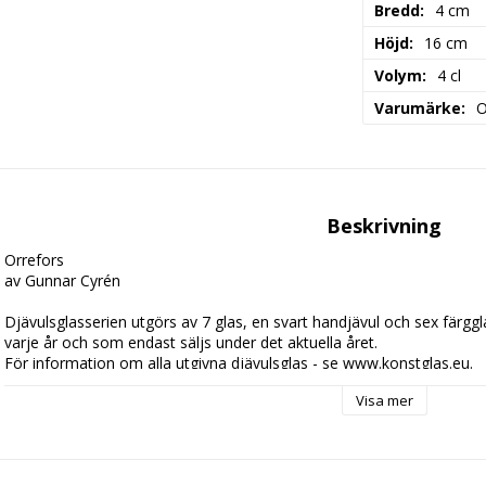
Bredd
4 cm
Höjd
16 cm
Volym
4 cl
Varumärke
O
Beskrivning
Orrefors 

av Gunnar Cyrén

Djävulsglasserien utgörs av 7 glas, en svart handjävul och sex färgg
varje år och som endast säljs under det aktuella året.

För information om alla utgivna djävulsglas - se www.konstglas.eu.

Visa mer
I 6-packet + karaff ingår följande:
1 x Nobel Djävulsglas Blå

1 x Nobel Djävulsglas Röd

1 x Nobel Djävulsglas Guld
