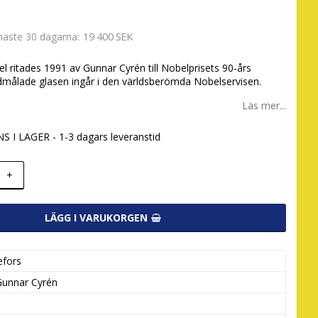
19 400 SEK
enaste 30 dagarna
l ritades 1991 av Gunnar Cyrén till Nobelprisets 90-års
dmålade glasen ingår i den världsberömda Nobelservisen.
Läs mer...
S I LAGER - 1-3 dagars leveranstid
+
LÄGG I VARUKORGEN
efors
Gunnar Cyrén