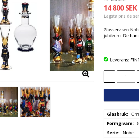
14 800 SEK
Lägsta pris de s
Glasservisen Nobe
jubileum. De han
Leverans:
FINN
-
Glasbruk
Orr
Formgivare
Serie
Nobel