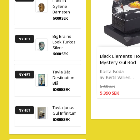
Look In
Gyllene
Bärnsten
6 000 SEK
Big Brains
NYHET
Look Turkos
Silver
6 000 SEK
Black Elements Ho
Mystery Gul Röd
Kosta Boda
Tavla Båt
NYHET
av Bertil Vallien…
Destination
Blå
6 700 SEK
60 000 SEK
5 390 SEK
Tavla Janus
NYHET
Gul Infinitum
60 000 SEK