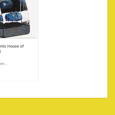
ents House of
å
lien…