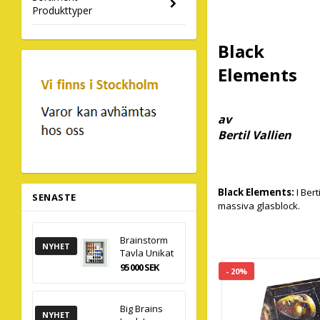
Produkttyper
Black
Elements
av
Bertil Vallien
Black Elements:
I Ber
SENASTE
massiva glasblock.
Brainstorm
NYHET
Tavla Unikat
95 000 SEK
- 20%
Big Brains
NYHET