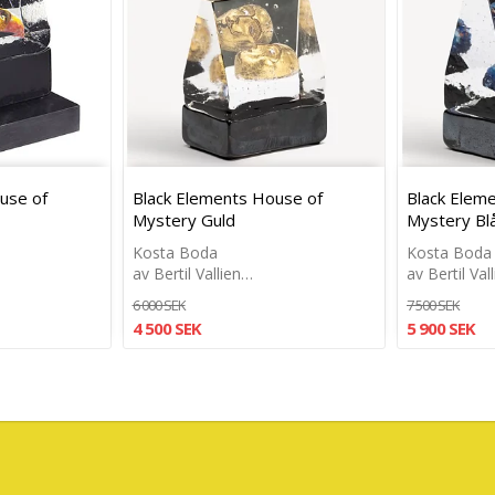
use of
Black Elements House of
Black Elem
Mystery Guld
Mystery Bl
Kosta Boda
Kosta Boda
av Bertil Vallien…
av Bertil Val
6 000 SEK
7 500 SEK
4 500 SEK
5 900 SEK