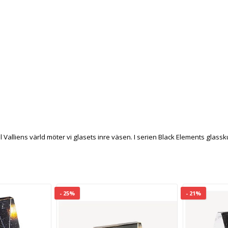
til Valliens värld möter vi glasets inre väsen. I serien Black Elements gl
- 25%
- 21%